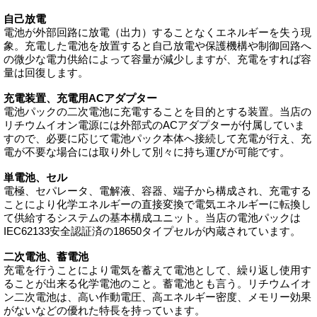
自己放電
電池が外部回路に放電（出力）することなくエネルギーを失う現
象。充電した電池を放置すると自己放電や保護機構や制御回路へ
の微少な電力供給によって容量が減少しますが、充電をすれば容
量は回復します。
充電装置、充電用ACアダプター
電池パックの二次電池に充電することを目的とする装置。当店の
リチウムイオン電源には外部式のACアダプターが付属していま
すので、必要に応じて電池パック本体へ接続して充電が行え、充
電が不要な場合には取り外して別々に持ち運びが可能です。
単電池、セル
電極、セパレータ、電解液、容器、端子から構成され、充電する
ことにより化学エネルギーの直接変換で電気エネルギーに転換し
て供給するシステムの基本構成ユニット。当店の電池パックは
IEC62133安全認証済の18650タイプセルが内蔵されています。
二次電池、蓄電池
充電を行うことにより電気を蓄えて電池として、繰り返し使用す
ることが出来る化学電池のこと。蓄電池とも言う。リチウムイオ
ン二次電池は、高い作動電圧、高エネルギー密度、メモリー効果
がないなどの優れた特長を持っています。