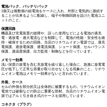
電池パック、バッテリパック
1個又は複数個の組電池をケースに入れ、外部と電気的に接続す
ることが出来るように配線し、端子や制御回路を設けた電池ユニ
ットのこと。
保護回路
機器及び充電装置の故障や、誤った使用などによる電池の過充
電・過放電・過大電流などを制限して、電池の性能・安全性を維
持・確保するための回路。当店のリチウムイオン電源では、過充
電保護、過放電保護、過電流保護、ショート保護、セルバランス
保護、過温度保護、出力監視・制御などを行っています。
メモリー効果
浅い深度の放電を含む充放電を繰り返した場合に、急激に放電電
圧が低下して正常な容量が取り出せなくなる現象のこと。リチウ
ムイオン電池はメモリー効果がないと言われています。
外装、ケース
セルの外側を部分的又は全体的に被覆するもの。リチウムイオン
電池では破裂などの防止に重要な部材。当店のリチウムイオン電
源ではアルミ引き抜き式のケースを採用しています。
コネクタ（プラグ）