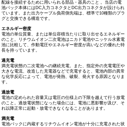
配線を接続するために用いられる部品・器具のこと 。当店の電
池パック本体にはDC入力コネクタとDC出力コネクタが設けられ
ています。また出力ケーブル負荷側先端は、標準で10種類のプラ
グと交換できる構造です。
エネルギー密度
電池の単位質量、または単位容積当たりに取り出せるエネルギー
のこと。リチウムイオン二次電池はニカド電池やニッケル水素電
池に比較して、作動電圧やエネルギー密度が高いなどの優れた特
長を持っています。
過充電
満充電状態の二次電池への継続充電。また、指定外の充電電圧や
大きな電流、改造した充電器などで充電すると、電池内部の異常
な化学反応によって、電池が発熱、破裂、発火する原因となりま
す。
過放電
電池の定められた容量又は電圧の仕様上の下限を越えて行う放電
のこと。過放電状態になった場合には、電池に悪影響が及び、そ
れ以降正常に起動・放電できなくなることがあります。
満充電
電池パックに内蔵するリチウムイオン電池が十分に充電された状