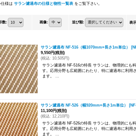
い仕様は
サラン濾過布の仕様と物性一覧表
をご覧下さい。
示数
:
画像
:
並び順
:
表
サラン濾過布 NF-516（幅1070mm×長さ1m単位）
[
N
9,550円
(税別)
(
税込
:
10,505円
)
サラン濾過布 NF-516の特長 サランは、物理的に
す。応用分野も広範囲にわたり、特に濾過布に利用
ます。 …
サラン濾過布 NF-526（幅920mm×長さ1m単位）
[
NF
11,100円
(税別)
(
税込
:
12,210円
)
サラン濾過布 NF-526の特長 サランは、物理的に
す。応用分野も広範囲にわたり、特に濾過布に利用
ます。 …