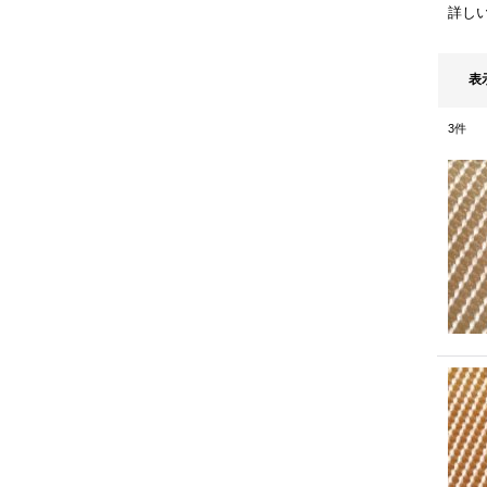
詳し
表
3
件