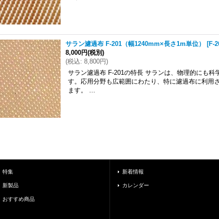
サラン濾過布 F-201（幅1240mm×長さ1m単位）
[
F-2
8,000円
(税別)
(
税込
:
8,800円
)
サラン濾過布 F-201の特長 サランは、物理的に
す。応用分野も広範囲にわたり、特に濾過布に利用
ます。 …
特集
新着情報
新製品
カレンダー
おすすめ商品