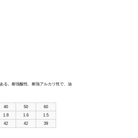
ある。耐強酸性、耐強アルカリ性で、油
40
50
60
1.8
1.6
1.5
42
42
39