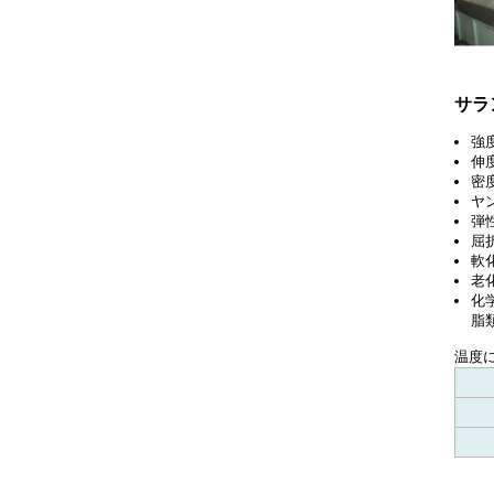
サラ
強度
伸度
密度
ヤン
弾
屈折
軟化
老
化
脂
温度