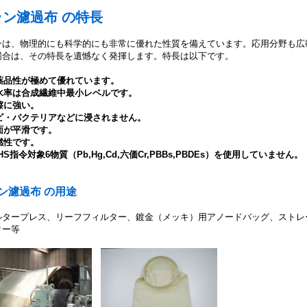
ラン濾過布 の特長
ンは、物理的にも科学的にも非常に優れた性質を備えています。応用分野も広
場合は、その特長を遺憾なく発揮します。特長は以下です。
耐薬品性が極めて優れています。
吸水率は合成繊維中最小レベルです。
擦に強い。
カビ・バクテリアなどに浸されません。
面が平滑です。
燃性です。
oHS指令対象6物質（Pb,Hg,Cd,六価Cr,PBBs,PBDEs）を使用していません。
ン濾過布 の用途
ルタープレス、リーフフィルター、鍍金（メッキ）用アノードバッグ、ストレ
ター等