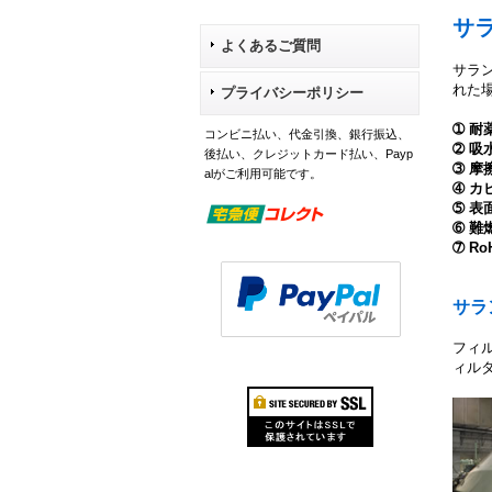
サ
よくあるご質問
サラ
れた
プライバシーポリシー
➀ 
コンビニ払い、代金引換、銀行振込、
➁ 
後払い、クレジットカード払い、Payp
➂ 摩
alがご利用可能です。
➃ 
➄ 表
➅ 難
➆ R
サラ
フィ
ィル