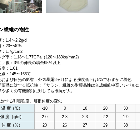
ン繊維の物性
：1.4〜2.2g/d
：20〜40%
：1.7g/cm2
グ率：1.18〜1.77GPa（120〜180kg/mm2)
性回復：3%の伸長の場合95％以上
率：1.61
点：145〜165℃
化および日光の影響：外気暴露8ヶ月による強度低下は5%でわずかに着色
学薬品に対する抵抗性：「サラン」繊維の耐薬品性は合成繊維中高いレベルに
類や多くの有機溶剤に対しても抵抗が大。
に対する引張強度、引張伸度の変化
温 度（℃）
-10
0
10
20
30
強 度（g/d）
2.0
2.3
2.3
2.2
1.9
伸 度（%）
20
26
27
29
38