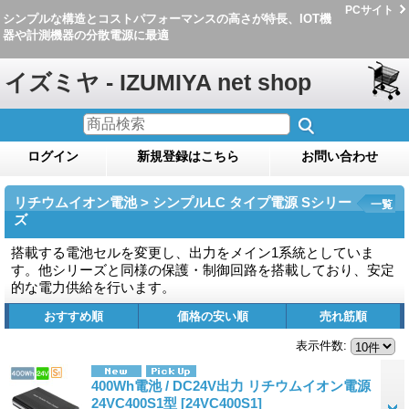
PCサイト
シンプルな構造とコストパフォーマンスの高さが特長、IOT機
器や計測機器の分散電源に最適
イズミヤ - IZUMIYA net shop
ログイン
新規登録はこちら
お問い合わせ
リチウムイオン電池 > シンプルLC タイプ電源 Sシリー
一覧
ズ
搭載する電池セルを変更し、出力をメイン1系統としていま
す。他シリーズと同様の保護・制御回路を搭載しており、安定
的な電力供給を行います。
おすすめ順
価格の安い順
売れ筋順
表示件数
:
400Wh電池 / DC24V出力 リチウムイオン電源
24VC400S1型
[24VC400S1]