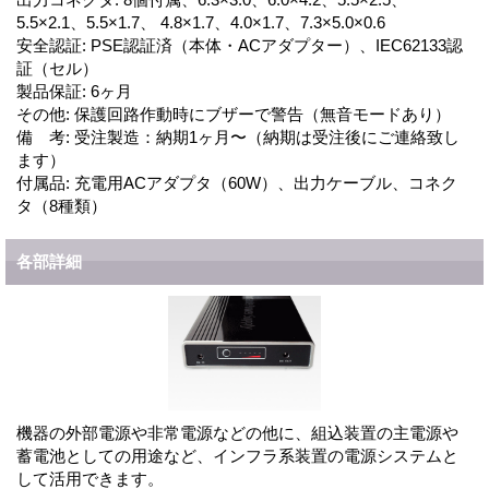
5.5×2.1、5.5×1.7、 4.8×1.7、4.0×1.7、7.3×5.0×0.6
安全認証
:
PSE認証済（本体・ACアダプター）、IEC62133認
証（セル）
製品保証
:
6ヶ月
その他
:
保護回路作動時にブザーで警告（無音モードあり）
備 考
:
受注製造：納期1ヶ月〜（納期は受注後にご連絡致し
ます）
付属品
:
充電用ACアダプタ（60W）、出力ケーブル、コネク
タ（8種類）
各部詳細
機器の外部電源や非常電源などの他に、組込装置の主電源や
蓄電池としての用途など、インフラ系装置の電源システムと
して活用できます。