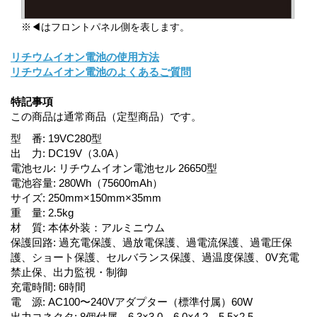
※◀はフロントパネル側を表します。
リチウムイオン電池の使用方法
リチウムイオン電池のよくあるご質問
特記事項
この商品は通常商品（定型商品）です。
型 番
:
19VC280型
出 力
:
DC19V（3.0A）
電池セル
:
リチウムイオン電池セル 26650型
電池容量
:
280Wh（75600mAh）
サイズ
:
250mm×150mm×35mm
重 量
:
2.5kg
材 質
:
本体外装：アルミニウム
保護回路
:
過充電保護、過放電保護、過電流保護、過電圧保
護、ショート保護、セルバランス保護、過温度保護、0V充電
禁止保、出力監視・制御
充電時間
:
6時間
電 源
:
AC100〜240Vアダプター（標準付属）60W
出力コネクタ
:
8個付属、6.3×3.0、6.0×4.2、5.5×2.5、