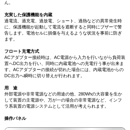
ん。
充実した保護機能を内蔵
過電流、過充電、過放電、ショート、過熱などの異常発生時
に、保護機能が起動して電流を遮断すると同時にブザーで警
告します。電池セルに損傷を与えるような状況を事前に防ぎ
ます。
フロート充電方式
ACアダプター接続時は、AC電源から入力を行いながら負荷装
置へDC出力を行い、同時に内蔵電池への充電行う事が出来ま
す。ACアダプターの接続が切れた場合には、内蔵電池からの
DC出力へ瞬時に切り替えが行われます。
用 途
外部電源や非常電源などの用途の他、280Whの大容量を生か
して装置の主電源や、万が一の場合の非常電源など、インフ
ラ系装置の電源システムとして活用が考えられます。
操作パネル