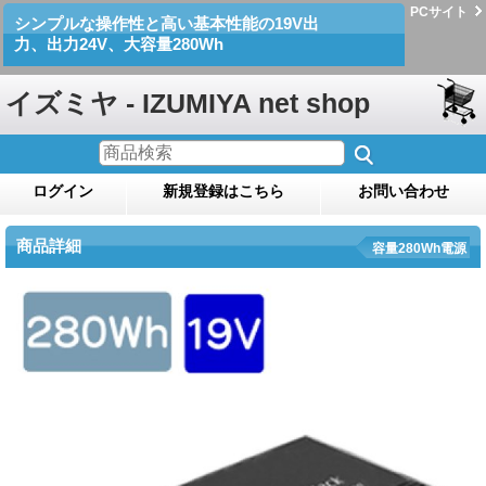
PCサイト
シンプルな操作性と高い基本性能の19V出
力、出力24V、大容量280Wh
イズミヤ - IZUMIYA net shop
ログイン
新規登録はこちら
お問い合わせ
商品詳細
容量280Wh電源